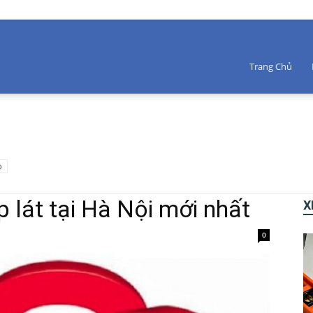
Trang Chủ
o
 lát tại Hà Nội mới nhất
X
0