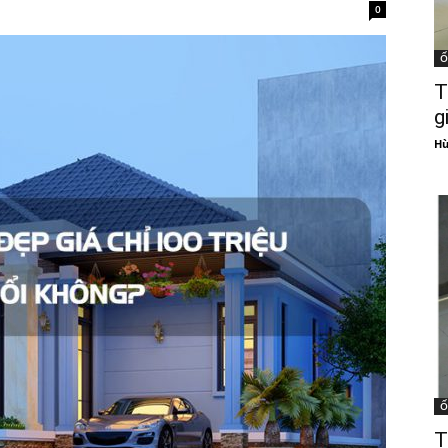
0
Ố
T
g
Hù
Ố
T