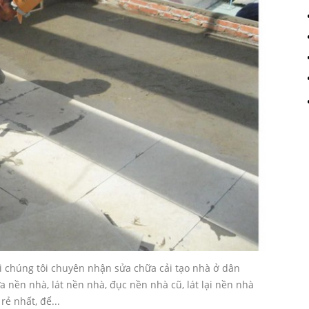
i chúng tôi chuyên nhận sửa chữa cải tạo nhà ở dân
 nền nhà, lát nền nhà, đục nền nhà cũ, lát lại nền nhà
rẻ nhất, để...