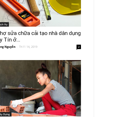
ịch Vụ
hợ sửa chữa cải tạo nhà dân dụng
y Tín ở...
ng Nguyễn
-
Th11 14, 2019
2
ây Dựng