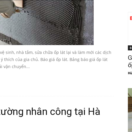
B
ệ sinh, nhà tắm, sửa chữa ốp lát lại và làm mới các dịch
G
ý thích của gia chủ. Báo giá ốp lát. Bảng báo giá ốp lát
ố
i vận chuyển...
Hù
 tường nhân công tại Hà