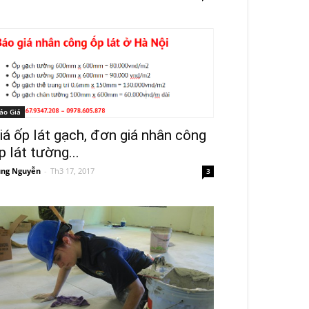
áo Giá
iá ốp lát gạch, đơn giá nhân công
p lát tường...
ng Nguyễn
-
Th3 17, 2017
3