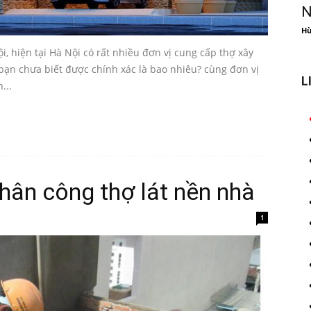
N
Hù
i, hiện tại Hà Nội có rất nhiều đơn vị cung cấp thợ xây
 bạn chưa biết được chính xác là bao nhiêu? cùng đơn vị
L
...
nhân công thợ lát nền nhà
1