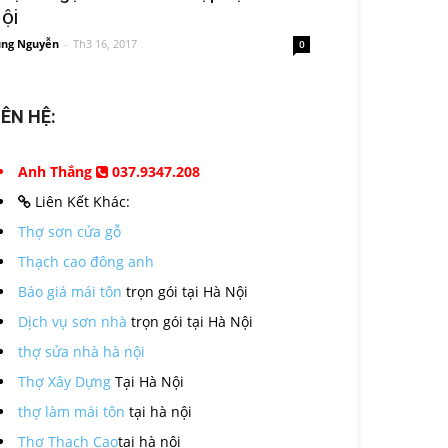
ội
ng Nguyễn
-
Th3 16, 2017
0
IÊN HỆ:
Anh Thắng
037.9347.208
Liên Kết Khác:
Thợ sơn cửa gỗ
Thạch cao đông anh
Báo giá mái tôn
trọn gói tại Hà Nội
Dịch vụ sơn nhà
trọn gói tại Hà Nội
thợ sửa nhà hà nội
Thợ Xây Dựng
Tại Hà Nội
thợ làm mái tôn
tại hà nội
Thợ Thạch Cao
tại hà nội