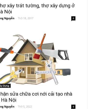
hợ xây trát tường, thợ xây dựng ở
à Nội
ng Nguyễn
-
Th3 18, 2017
0
ây Dựng
hận sửa chữa cơi nới cải tạo nhà
 Hà Nội
ng Nguyễn
-
Th9 5, 2022
0