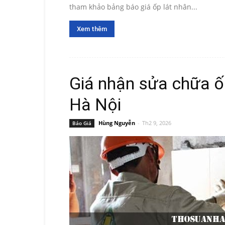
tham khảo bảng báo giá ốp lát nhân...
Xem thêm
Giá nhận sửa chữa ốp
Hà Nội
Hùng Nguyễn
-
Th2 9, 2026
Báo Giá