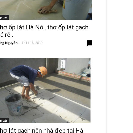
p Lát
hợ ốp lát Hà Nội, thợ ốp lát gạch
iá rẻ...
ng Nguyễn
-
Th11 16, 2019
3
p Lát
hợ lát gạch nền nhà đẹp tại Hà