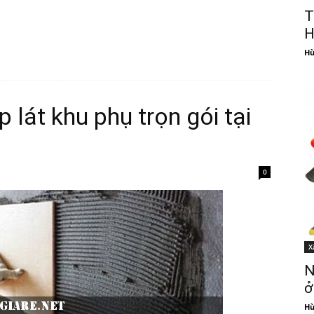
T
H
Hù
 lát khu phụ trọn gói tại
0
X
N
ở
Hù